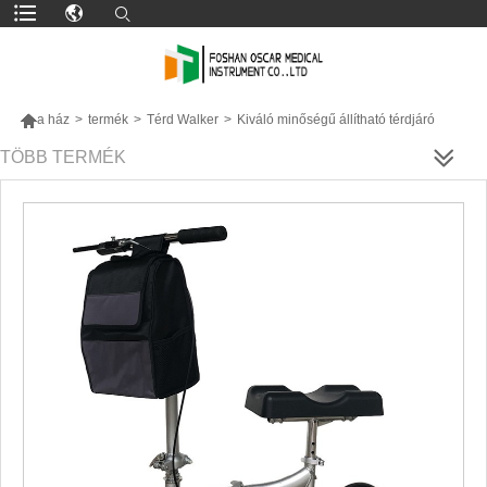

a ház
>
termék
>
Térd Walker
>
Kiváló minőségű állítható térdjáró
TÖBB TERMÉK