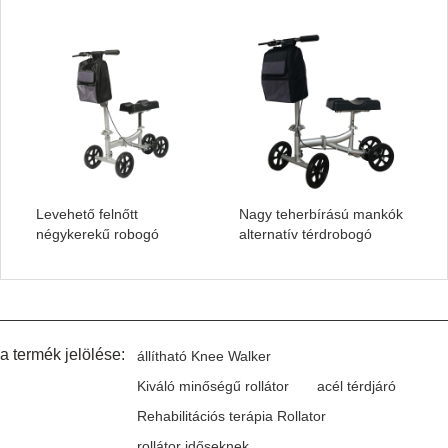
Levehető felnőtt
Nagy teherbírású mankók
négykerekű robogó
alternatív térdrobogó
a termék jelölése:
állítható Knee Walker
Kiváló minőségű rollátor
acél térdjáró
Rehabilitációs terápia Rollator
rollátor időseknek