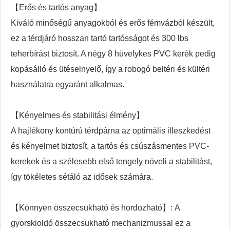
【Erős és tartós anyag】
Kiváló minőségű anyagokból és erős fémvázból készült,
ez a térdjáró hosszan tartó tartósságot és 300 lbs
teherbírást biztosít. A négy 8 hüvelykes PVC kerék pedig
kopásálló és ütéselnyelő, így a robogó beltéri és kültéri
használatra egyaránt alkalmas.
【Kényelmes és stabilitási élmény】
A hajlékony kontúrú térdpárna az optimális illeszkedést
és kényelmet biztosít, a tartós és csúszásmentes PVC-
kerekek és a szélesebb első tengely növeli a stabilitást,
így tökéletes sétáló az idősek számára.
【Könnyen összecsukható és hordozható】: A
gyorskioldó összecsukható mechanizmussal ez a