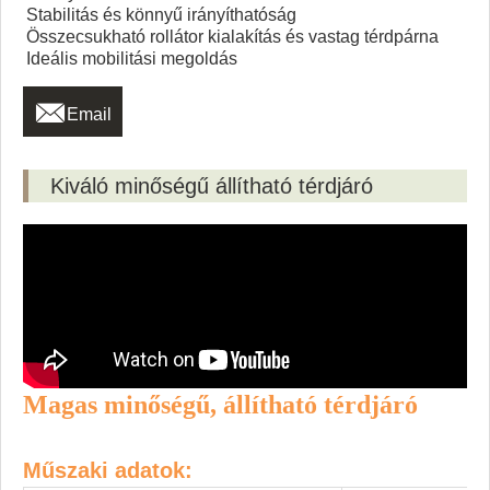
Stabilitás és könnyű irányíthatóság
Összecsukható rollátor kialakítás és vastag térdpárna
Ideális mobilitási megoldás

Email
Kiváló minőségű állítható térdjáró
Magas minőségű, állítható térdjáró
Műszaki adatok: