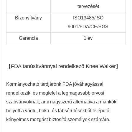
tervezését
Bizonyítvány
ISO13485/ISO
9001/FDA/CE/SGS
Garancia
1 év
FDA tanúsítvánnyal rendelkező Knee Walker
【
】
Kormányozható térdjárónk FDA jóváhagyással
rendelkezik, és megfelel a legmagasabb orvosi
szabványoknak, ami nagyszerű alternatíva a mankók
helyett a vádli-, boka- és lábsérülésekből felépülő,
kényelmes mozgást biztosító személyek számára.