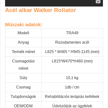
Acél alkar Walker Rollator
Műszaki adatok:
Modell
TRA49
Anyag
Rozsdamentes acél
Termék méret
L825 * W465 * H945-1145 (mm)
Csomagolási
L815*W470*H460 (mm)
méret
Súly
10,1 kg
Csomag
1db / ctn
Tulajdonságok
Rehabilitációs terápiás kellékek
OEM/ODM
Üdvözöljük az ügyfelek