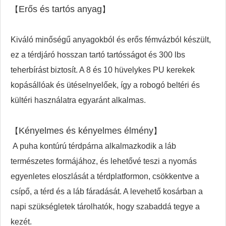
Erős és tartós anyag
【
】
Kiváló minőségű anyagokból és erős fémvázból készült,
ez a térdjáró hosszan tartó tartósságot és 300 lbs
teherbírást biztosít. A 8 és 10 hüvelykes PU kerekek
kopásállóak és ütéselnyelőek, így a robogó beltéri és
kültéri használatra egyaránt alkalmas.
Kényelmes és kényelmes élmény
【
】
A puha kontúrú térdpárna alkalmazkodik a láb
természetes formájához, és lehetővé teszi a nyomás
egyenletes eloszlását a térdplatformon, csökkentve a
csípő, a térd és a láb fáradását. A levehető kosárban a
napi szükségletek tárolhatók, hogy szabaddá tegye a
kezét.