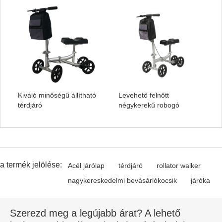
Kiváló minőségű állítható
Levehető felnőtt
térdjáró
négykerekű robogó
a termék jelölése:
Acél járólap
térdjáró
rollator walker
nagykereskedelmi bevásárlókocsik
járóka
Szerezd meg a legújabb árat? A lehető