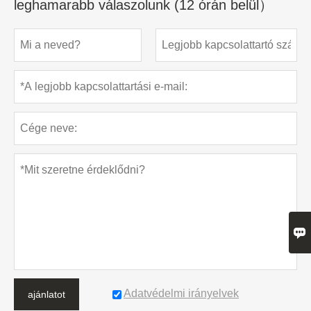
leghamarabb válaszolunk (12 órán belül）

Adatvédelmi irányelvek
ajánlatot