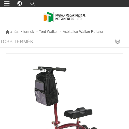

a ház
>
termék
>
Térd Walker
>
Acél alkar Walker Rollator
TÖBB TERMÉK